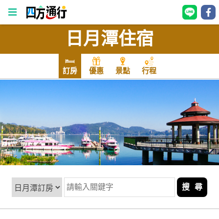
日月潭住宿
四
方
通
訂房
優惠
景點
行程
行
訂
房
台
灣
訂
房
搜 尋
直接跟飯店訂房
HOT