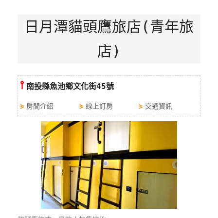
特
日月潭貓頭鷹旅店(青年旅
色
民
宿
店)
全
⫯
南投縣魚池鄉文化街45號
球
租
⋟
房間介紹
⋟
線上訂房
⋟
交通資訊
車
網
紅
帶
你
玩