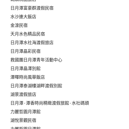
管
日月潭富豪群渡假民宿
理
水沙連大飯店
金湶民宿
會
天月水色精品民宿
員
日月潭水社海渡假旅店
帳
日月潭晶彩民宿
戶
救國團日月潭青年活動中心
日月潭晶澤別館
客
潭暉時尚風華飯店
服
日月潭泰湖樓湖畔渡假別館
聯
絡
湖景渡假旅店
單
日月潭-潭香時尚精緻渡假旅館-水社碼頭
力麗哲園月潭館
湖悅景觀民宿
Line
線