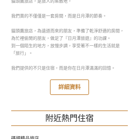
貓頭鷹旅店，是旅人的集散地，
玩
樂
我們賣的不僅僅是一套房間，而是日月潭的節奏。
地
圖
​​貓頭鷹旅店，為遠道而來的朋友，準備了乾淨舒適的房間，
為忙裡偷閒的朋友，做足了『日月潭旅遊』的功課。
顧
​到一個陌生的地方，放慢步調，享受著不一樣的生活就是
客
「旅行」。
服
務
​我們提供的不只是住宿，而是你在日月潭滿滿的回憶。
顧
詳細資料
客
滿
意
度
附近熱門住宿
訂
單
碼頭精品旅店