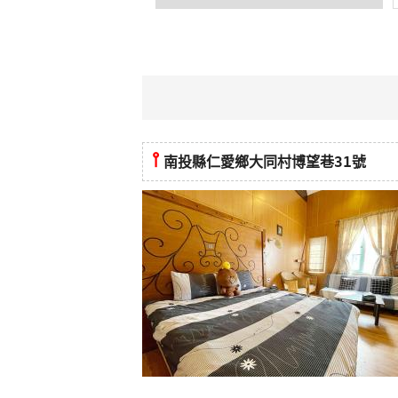
⫯
南投縣仁愛鄉大同村博望巷31號