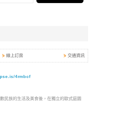
⋟
線上訂房
⋟
交通資訊
/pse.is/4rmbcf
數民族的生活及美食後，在獨立的歐式庭園