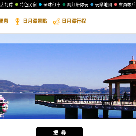
飯店訂房
特色民宿
全球租車
網紅帶你玩
玩樂地圖
會員帳戶
優惠
日月潭
景點
日月潭
行程
搜 尋