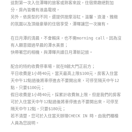
這對第一次入住潭暉的旅客或熟客來說，住宿樂趣絕對加
管
分，房內皆備有液晶電視，
理
另外，依房型的不同，還提供按摩浴缸。溫馨、浪漫、雅緻
的氛圍以及頂級豪華的住宿享受，潭暉讓您一次擁有。
會
在日月潭的清晨，不會賴床，也不需morning call，因為沒
員
有人願意錯過早晨的潭水美景；
帳
快帶著您的相機，與潭暉共譜日月潭新記旅。
戶
配合的特約收費停車場，就在B館大門正前方；
平日收費是1小時40元，當天最高上限$100元，房客入住當
客
天中午12點過後將車停進去不要開出來，可停至隔天中午12
服
點，只要$100元；
聯
假日收費是1小時40元，採累計收費無上限，但是我們的房客
絡
可於入住當天中午12點過後將車停進去不要開出來，可停至
單
隔天中午12點，只要$180元；
若不清楚，您可於入住當天辦理CHECK IN 時，由我們櫃檯
人員為您說明。
Line
線