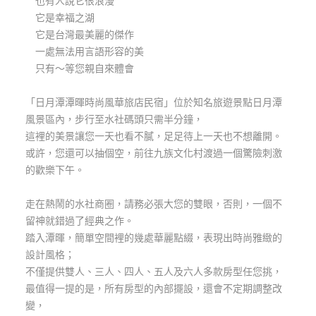
也有人說它很浪漫
玩
它是幸福之湖
樂
它是台灣最美麗的傑作
地
一處無法用言語形容的美
圖
只有～等您親自來體會
顧
「日月潭潭暉時尚風華旅店民宿」位於知名旅遊景點日月潭
客
風景區內，步行至水社碼頭只需半分鐘，
服
務
這裡的美景讓您一天也看不膩，足足待上一天也不想離開。
或許，您還可以抽個空，前往九族文化村渡過一個驚險刺激
的歡樂下午。
顧
客
走在熱鬧的水社商圈，請務必張大您的雙眼，否則，一個不
滿
留神就錯過了經典之作。
意
踏入潭暉，簡單空間裡的幾處華麗點綴，表現出時尚雅緻的
度
設計風格；
不僅提供雙人、三人、四人、五人及六人多款房型任您挑，
最值得一提的是，所有房型的內部擺設，還會不定期調整改
訂
變，
單