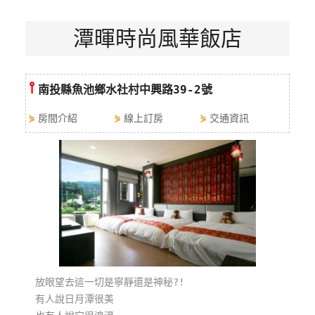
特
潭暉時尚風華飯店
色
民
宿
⫯
南投縣魚池鄉水社村中興路39-2號
全
⋟
房間介紹
⋟
線上訂房
⋟
交通資訊
球
租
車
網
紅
帶
你
玩
放眼望去這一切是寧靜還是神秘?!
有人說日月潭很美