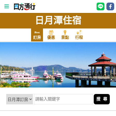
日月潭住宿
四
方
通
訂房
優惠
景點
行程
行
訂
房
台
灣
訂
房
搜 尋
直接跟飯店訂房
HOT