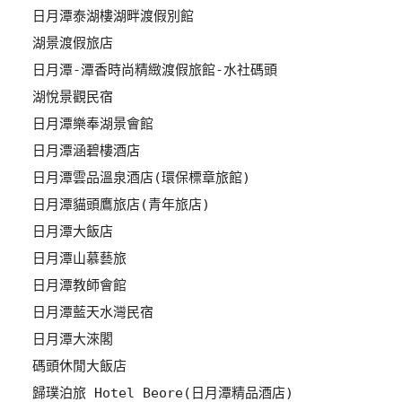
日月潭泰湖樓湖畔渡假別館
訂
房
湖景渡假旅店
日月潭-潭香時尚精緻渡假旅館-水社碼頭
湖悅景觀民宿
請
款
日月潭樂奉湖景會館
收
日月潭涵碧樓酒店
據
日月潭雲品溫泉酒店(環保標章旅館)
合
日月潭貓頭鷹旅店(青年旅店)
作
日月潭大飯店
提
案
日月潭山慕藝旅
日月潭教師會館
飯
日月潭藍天水灣民宿
店
日月潭大淶閣
合
碼頭休閒大飯店
作
歸璞泊旅 Hotel Beore(日月潭精品酒店)