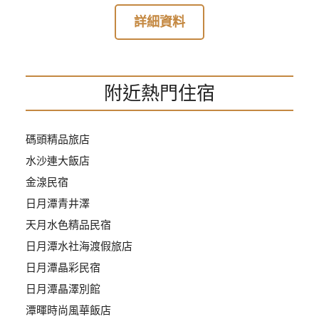
上
詳細資料
客
服
附近熱門住宿
紅
利
查
碼頭精品旅店
詢
水沙連大飯店
金湶民宿
訂
日月潭青井澤
房
天月水色精品民宿
Q&A
日月潭水社海渡假旅店
日月潭晶彩民宿
國
日月潭晶澤別館
旅
潭暉時尚風華飯店
卡