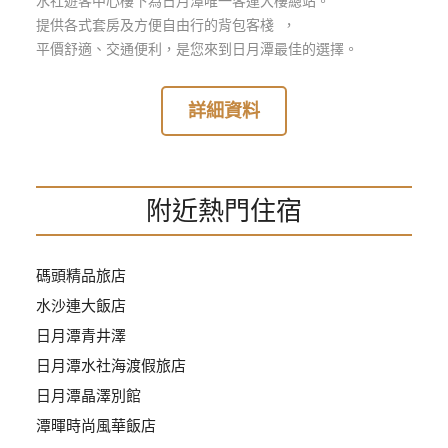
水社遊客中心樓下為日月潭唯一客運大樓總站。
玩
提供各式套房及方便自由行的背包客棧 ，
樂
平價舒適、交通便利，是您來到日月潭最佳的選擇。
地
圖
詳細資料
顧
客
服
務
附近熱門住宿
顧
碼頭精品旅店
客
滿
水沙連大飯店
意
日月潭青井澤
度
日月潭水社海渡假旅店
日月潭晶澤別館
訂
潭暉時尚風華飯店
單