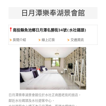
特
日月潭樂奉湖景會館
色
民
宿
⫯
南投縣魚池鄉日月潭名勝街34號(水社碼頭)
全
⋟
房間介紹
⋟
線上訂房
⋟
交通資訊
球
租
車
網
紅
帶
你
玩
日月潭樂奉湖景會館位於水社正商圈老街的旅店，
鄰近水社碼頭及水社遊客中心，