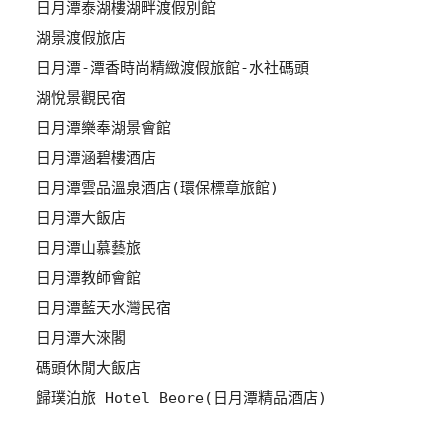
日月潭泰湖樓湖畔渡假別館
管
湖景渡假旅店
理
日月潭-潭香時尚精緻渡假旅館-水社碼頭
湖悅景觀民宿
會
日月潭樂奉湖景會館
員
日月潭涵碧樓酒店
帳
戶
日月潭雲品溫泉酒店(環保標章旅館)
日月潭大飯店
日月潭山慕藝旅
客
日月潭教師會館
服
聯
日月潭藍天水灣民宿
絡
日月潭大淶閣
單
碼頭休閒大飯店
歸璞泊旅 Hotel Beore(日月潭精品酒店)
Line
線