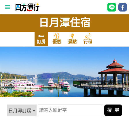
日月潭住宿
四
方
通
訂房
優惠
景點
行程
行
訂
房
台
灣
訂
房
搜 尋
直接跟飯店訂房
HOT