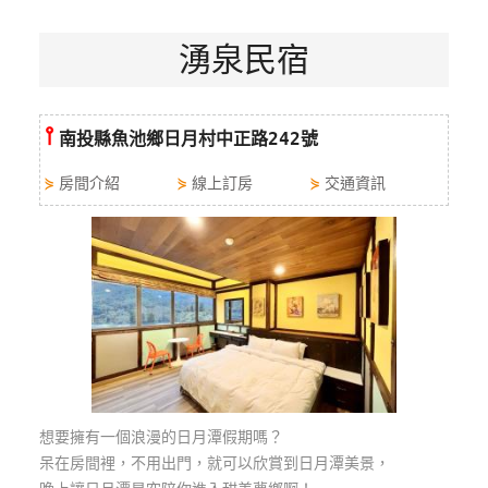
特
湧泉民宿
色
民
宿
⫯
南投縣魚池鄉日月村中正路242號
全
⋟
房間介紹
⋟
線上訂房
⋟
交通資訊
球
租
車
網
紅
帶
你
玩
想要擁有一個浪漫的日月潭假期嗎？
呆在房間裡，不用出門，就可以欣賞到日月潭美景，