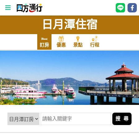
日月潭住宿
四
方
通
訂房
優惠
景點
行程
行
訂
房
台
灣
訂
房
搜 尋
直接跟飯店訂房
HOT