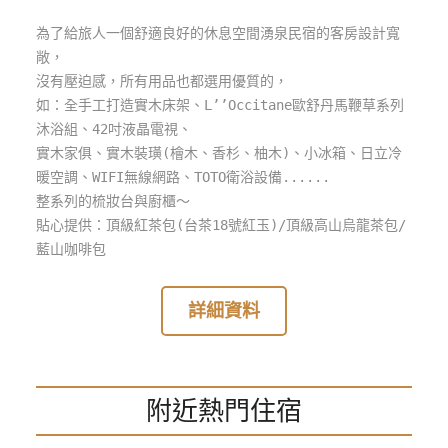
管
為了給旅人一個舒適良好的休息空間湧泉民宿的客房設計寬
理
敞，
沒有壓迫感，所有用品也都選用優質的，
如：全手工打造實木床架、L’’Occitane歐舒丹馬鞭草系列
會
沐浴組、42吋液晶電視、
員
實木家俱、實木裝璜(檜木、香杉、柚木)、小冰箱、日立冷
帳
暖空調、WIFI無線網路、TOTO衛浴設備......
戶
整系列的梳妝台與廚櫃～
貼心提供：頂級紅茶包(台茶18號紅玉)/頂級高山烏龍茶包/
藍山咖啡包
客
服
聯
詳細資料
絡
單
附近熱門住宿
Line
線