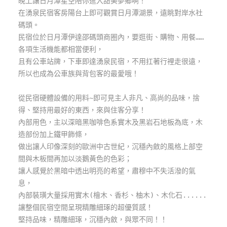
晚上讓日月潭星空陪你進入甜美夢鄉啊！
玩
在湧泉民宿客房陽台上即可觀賞日月潭湖景，遠眺對岸水社
樂
碼頭。
地
民宿位於日月潭伊達邵碼頭商圈內，要逛街、購物、用餐……
圖
各項生活機能都相當便利，
且有公車站牌，下車即達湧泉民宿，不用扛著行裡走很遠，
顧
所以也成為公車族與背包客的最愛哦！
客
服
務
從民宿硬體設備的用料~即可見主人非凡、高尚的品味，捨
得、堅持用最好的東西，來與住客分享！
內部用色，主以深暗黑咖啡色系實木及黑岩石地板為底，木
顧
造部份加上鐵甲飾條，
客
做出讓人印像深刻的歐洲中古世紀，沉穩內斂的風格上部空
滿
間與木板間再加以淡鵝黃色的色彩；
意
讓人感覺於黑暗中透出明亮的希望，肅穆中不失活潑的氣
度
息，
內部裝璜大量採用實木(檜木、香杉、柚木)、木化石......
讓整個民宿空間呈現精雕細琢的超優質感！
訂
堅持品味，精雕細琢，沉穩內斂，與眾不同！！
單