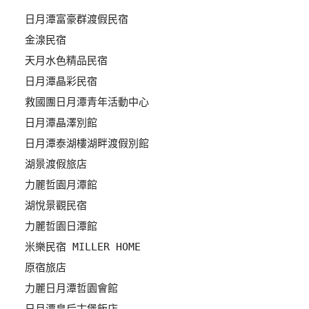
上
日月潭富豪群渡假民宿
客
金湶民宿
服
天月水色精品民宿
日月潭晶彩民宿
紅
救國團日月潭青年活動中心
利
日月潭晶澤別館
查
日月潭泰湖樓湖畔渡假別館
詢
湖景渡假旅店
力麗哲園月潭館
訂
湖悅景觀民宿
房
Q&A
力麗哲園日潭館
米樂民宿 MILLER HOME
原宿旅店
國
力麗日月潭哲園會館
旅
卡