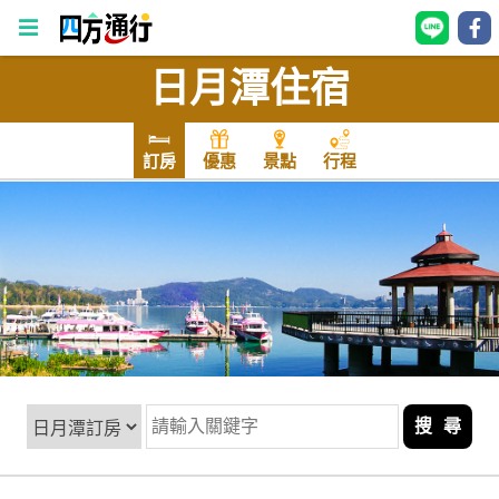
日月潭住宿
四
方
通
訂房
優惠
景點
行程
行
訂
房
台
灣
訂
房
搜 尋
直接跟飯店訂房
HOT