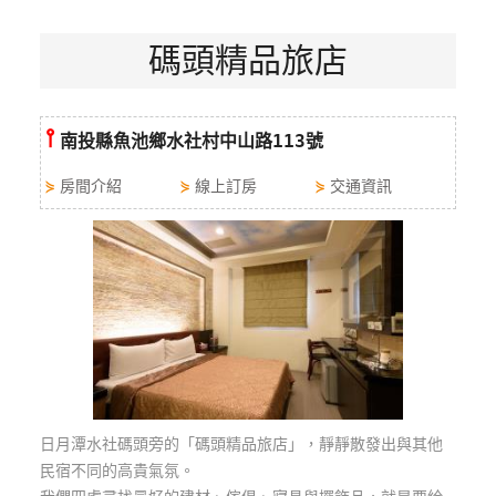
特
碼頭精品旅店
色
民
宿
⫯
南投縣魚池鄉水社村中山路113號
全
⋟
房間介紹
⋟
線上訂房
⋟
交通資訊
球
租
車
網
紅
帶
你
玩
日月潭水社碼頭旁的「碼頭精品旅店」，靜靜散發出與其他
民宿不同的高貴氣氛。