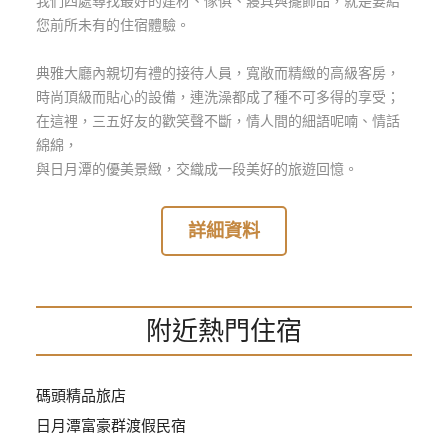
我們四處尋找最好的建材、傢俱、寢具與擺飾品，就是要給
玩
您前所未有的住宿體驗。
樂
地
典雅大廳內親切有禮的接待人員，寬敞而精緻的高級客房，
圖
時尚頂級而貼心的設備，連洗澡都成了種不可多得的享受；
在這裡，三五好友的歡笑聲不斷，情人間的細語呢喃、情話
顧
綿綿，
客
與日月潭的優美景緻，交織成一段美好的旅遊回憶。
服
務
詳細資料
顧
客
滿
附近熱門住宿
意
度
碼頭精品旅店
訂
日月潭富豪群渡假民宿
單